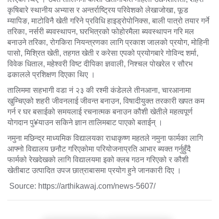
कृषिबारे स्थानीय अभ्यास र अन्तर्राष्ट्रिय परिवेशको लेखाजोखा
,
फूड
म्यापिङ
,
माटोविनै खेती गरिने प्रविधि हाइड्रोपोनिक्स
,
बाली पात्रो तयार गर्ने
तरिका
,
नर्सरी ब्यवस्थापन
,
घरभित्रको फोहोरमैला ब्यवस्थापन गरि मल
बनाउने तरिका
,
रोगकिरा नियन्त्रणका लागि प्रकाश जालको प्रयोग
,
मोहिनी
पासो
,
मिश्रित खेती
,
तहगत खेती र करेसा एपको प्रयोगबारे गोविन्द शर्मा
,
विवेक धिताल
,
महेश्वरी विष्ट दीपिका ज्ञवाली
,
निश्चल पोखरेल र सौरभ
ढकालले प्रशिक्षण दिएका थिए ।
चारआनामा
तालिममा सहभागी वडा नं २३ की रश्मी कंडेलले तीनआना
,
खुम्चिएको शहरी जीवनलाई जीवन्त बनाउन
विषादीयुक्त तरकारी खपत कम
,
गर्न र घर बसाईको समयलाई रचनात्मक बनाउन कौशी खेतीले महत्वपूर्ण
योगदान पु
याउन सकिने ज्ञान तालिमबाट पाएको बताईन् ।
¥
नमुना मछिन्द्र माध्यमिक विद्यालयका राधाकृष्ण महतले नमुना फार्मका लागि
आफ्नो विद्यालय छनौट गरिएकोमा परियोजनाप्रति आभार ब्यक्त गर्नुहुँदै
फार्मको रेखदेखको लागि विद्यालयमा इको क्लब गठन गरिएको र कौशी
खेतीबाट उत्पादित उपज छात्राबासमा प्रयोग हुने जानकारी दिए ।
Source: https://arthikawaj.com/news-5607/