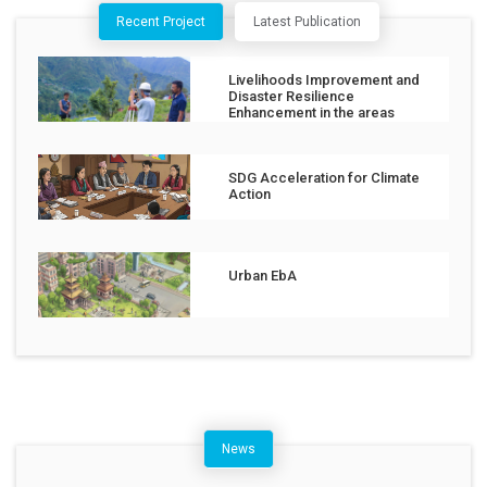
Recent Project
Latest Publication
Livelihoods Improvement and
Disaster Resilience
Enhancement in the areas
affected by the Jajarkot
Earthquake
SDG Acceleration for Climate
Action
Urban EbA
News